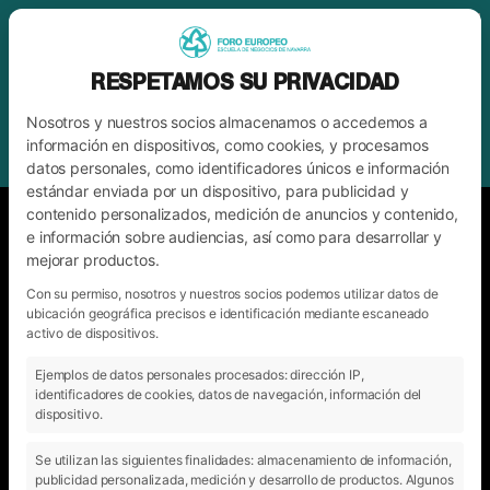
RESPETAMOS SU PRIVACIDAD
Nosotros y nuestros socios almacenamos o accedemos a
información en dispositivos, como cookies, y procesamos
datos personales, como identificadores únicos e información
estándar enviada por un dispositivo, para publicidad y
contenido personalizados, medición de anuncios y contenido,
e información sobre audiencias, así como para desarrollar y
CLAUSTRO
mejorar productos.
En Foro Europeo hemos seleccionado a profesionales
Con su permiso, nosotros y nuestros socios podemos utilizar datos de
referentes de los diferentes sectores. Personas en activo,
ubicación geográfica precisos e identificación mediante escaneado
con vocación por la docencia, que trabajan en ámbitos,
activo de dispositivos.
como el de la empresa, el marketing y la publicidad, las
grandes multinacionales, en el ámbito de la dirección, el
Ejemplos de datos personales procesados: dirección IP,
deporte y el emprendimiento.
identificadores de cookies, datos de navegación, información del
dispositivo.
Contamos en definitiva con un equipo humano y profesional,
con vocación en el ámbito académico. No así, acompañamos
a los estudiantes también en el aspecto humano, su
Se utilizan las siguientes finalidades: almacenamiento de información,
bienestar emocional y físico.
publicidad personalizada, medición y desarrollo de productos. Algunos