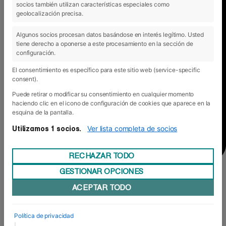
socios también utilizan características especiales como
geolocalización precisa.
TIPO DE ESTUDIOS
Algunos socios procesan datos basándose en interés legítimo. Usted
Grado Superior
ADMISIÓN
tiene derecho a oponerse a este procesamiento en la sección de
configuración.
TÍTULO OFICIAL
El consentimiento es específico para este sitio web (service-specific
SOLICITUD DE
consent).
Certificados por Gobierno de Navarra.
Puede retirar o modificar su consentimiento en cualquier momento
haciendo clic en el icono de configuración de cookies que aparece en la
FORMATO
esquina de la pantalla.
Presencial y online.
Ver lista completa de socios
Utilizamos 1 socios.
DURACIÓN
RECHAZAR TODO
2 años.
GESTIONAR OPCIONES
ACEPTAR TODO
Grado Superior en Educación Infantil
El
es una
titulación oficial de Formación Profesional dirigida a
Política de privacidad
quienes desean desarrollar su carrera profesional en
|