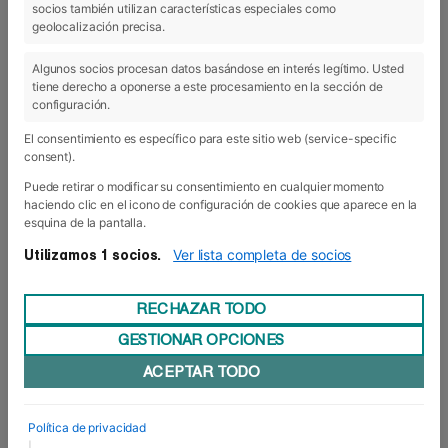
socios también utilizan características especiales como
geolocalización precisa.
28 Jun 2017
Algunos socios procesan datos basándose en interés legítimo. Usted
tiene derecho a oponerse a este procesamiento en la sección de
configuración.
El consentimiento es específico para este sitio web (service-specific
consent).
Puede retirar o modificar su consentimiento en cualquier momento
haciendo clic en el icono de configuración de cookies que aparece en la
esquina de la pantalla.
Ver lista completa de socios
Utilizamos 1 socios.
RECHAZAR TODO
GESTIONAR OPCIONES
ACEPTAR TODO
Graduación de los Grados 2014-17
A ritmo de aurresku y cargada de emotividad. Así
Política de privacidad
fue la ceremonia de Graduación de la promoción
|
2014-17 de los Grados Superiores en Asistencia