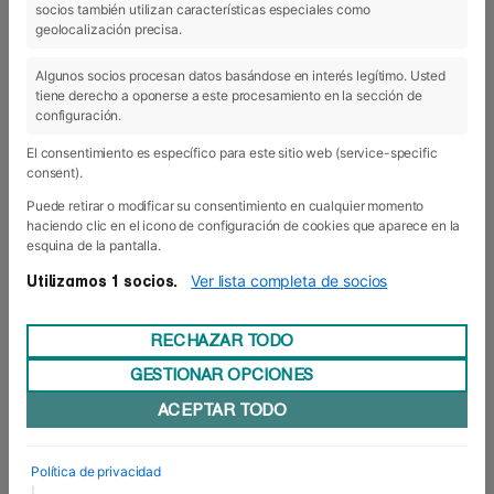
socios también utilizan características especiales como
04 Feb 2020
geolocalización precisa.
Algunos socios procesan datos basándose en interés legítimo. Usted
tiene derecho a oponerse a este procesamiento en la sección de
configuración.
El consentimiento es específico para este sitio web (service-specific
consent).
Puede retirar o modificar su consentimiento en cualquier momento
haciendo clic en el icono de configuración de cookies que aparece en la
esquina de la pantalla.
Ver lista completa de socios
Utilizamos 1 socios.
RECHAZAR TODO
GESTIONAR OPCIONES
Sempresa 2020: la empresa desde
ACEPTAR TODO
dentro
Enero siempre tiene un marcado sabor
empresarial. Si no, que se lo digan a las últimas
Política de privacidad
diecisiete promociones de los Grados que han
|