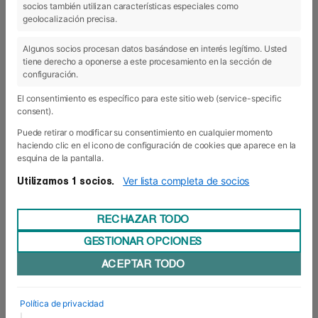
FORMATO
socios también utilizan características especiales como
geolocalización precisa.
Presencial.
Algunos socios procesan datos basándose en interés legítimo. Usted
DURACIÓN DE GRADOS
tiene derecho a oponerse a este procesamiento en la sección de
configuración.
2 años / 3 años Realización + Producción Audiovisual.
El consentimiento es específico para este sitio web (service-specific
consent).
Puede retirar o modificar su consentimiento en cualquier momento
AUDIOVISUAL
haciendo clic en el icono de configuración de cookies que aparece en la
esquina de la pantalla.
La industria audiovisual, innovadora por
Ver lista completa de socios
Utilizamos 1 socios.
naturaleza en tanto que el consumo de
contenidos audiovisuales está en constante
cambio, ofrece infinitas posibilidades creativas
RECHAZAR TODO
aplicadas tanto a empresas de imagen y
realización como de sonido.
GESTIONAR OPCIONES
Los grados superiores que impartimos en estas
ACEPTAR TODO
áreas ofrecen una exhaustiva formación técnica
para la creación de contenidos para cine,
televisión o plataformas multimedia y profundiza
en su planificación para que en cada una de las
Política de privacidad
etapas del proceso productivo se alcancen los
|