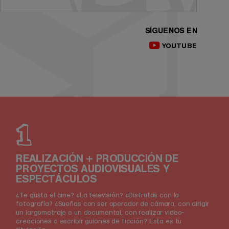
SÍGUENOS EN
YOUTUBE
1
REALIZACIÓN + PRODUCCIÓN DE
PROYECTOS AUDIOVISUALES Y
ESPECTÁCULOS
¿Te gusta el cine? ¿La televisión? ¿Disfrutas con la
fotografía? ¿Sueñas con ser operador de cámara, con dirigir
un largometraje o un documental, con realizar video-
creaciones o escribir guiones de ficción? Esta es tu