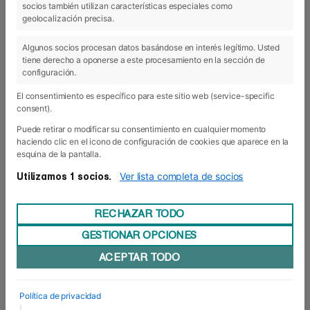
socios también utilizan características especiales como
23 Dic 2019
geolocalización precisa.
Algunos socios procesan datos basándose en interés legítimo. Usted
tiene derecho a oponerse a este procesamiento en la sección de
configuración.
El consentimiento es específico para este sitio web (service-specific
consent).
Puede retirar o modificar su consentimiento en cualquier momento
haciendo clic en el icono de configuración de cookies que aparece en la
esquina de la pantalla.
Ver lista completa de socios
Utilizamos 1 socios.
RECHAZAR TODO
GESTIONAR OPCIONES
Abierta la convocatoria para
ACEPTAR TODO
Erasmus+ 2019/20
Foro Europeo ha abierto la convocatoria del
programa ERASMUS+ para el curso 2020/2021
Política de privacidad
dirigida a alumnos de último curso de Grado
|