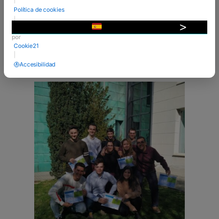
Superior de las familias profesionales de la
Política de cookies
Administración y la Gestión y el Comercio y el
|
Marketing. El objetivo es ofrecer la oportunidad
Desarrollado
▼
de adquirir una ...
por
Cookie21
VER MÁS
|
Accesibilidad
28 Feb 2019