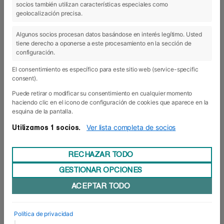
socios también utilizan características especiales como
geolocalización precisa.
01 Jun 2018
Algunos socios procesan datos basándose en interés legítimo. Usted
tiene derecho a oponerse a este procesamiento en la sección de
configuración.
El consentimiento es específico para este sitio web (service-specific
consent).
Puede retirar o modificar su consentimiento en cualquier momento
haciendo clic en el icono de configuración de cookies que aparece en la
esquina de la pantalla.
Ver lista completa de socios
Utilizamos 1 socios.
RECHAZAR TODO
GESTIONAR OPCIONES
ACEPTAR TODO
Foro Europeo presenta su Grado
Superior de Deporte
Política de privacidad
Foro Europeo ha presentado el ciclo formativo
|
de Formación Profesional de Grado Superior,