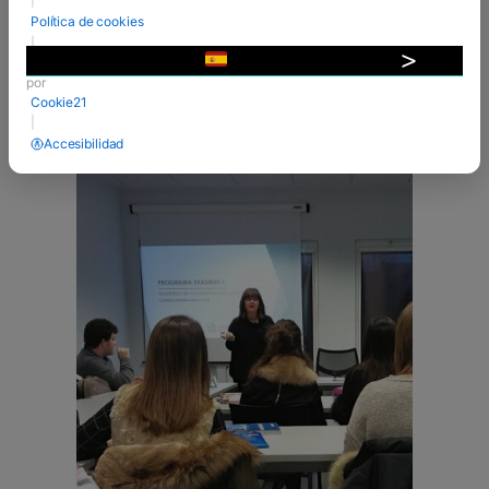
estudiantes durante el curso 2018/19. Este
Política de cookies
programa que gestiona el SEPIE pretende
|
mejorar la calidad de la Formación ...
Desarrollado
▼
por
VER MÁS
Cookie21
|
Accesibilidad
19 Ene 2018