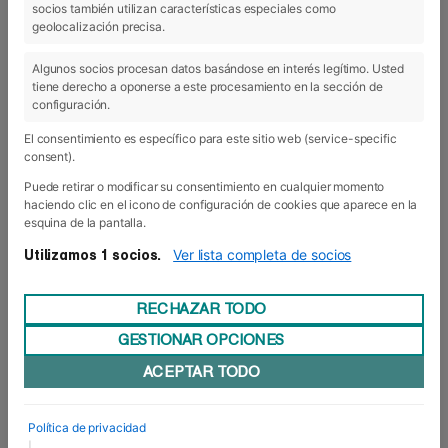
socios también utilizan características especiales como
28 Feb 2019
geolocalización precisa.
Algunos socios procesan datos basándose en interés legítimo. Usted
tiene derecho a oponerse a este procesamiento en la sección de
configuración.
El consentimiento es específico para este sitio web (service-specific
consent).
Puede retirar o modificar su consentimiento en cualquier momento
haciendo clic en el icono de configuración de cookies que aparece en la
esquina de la pantalla.
Ver lista completa de socios
Utilizamos 1 socios.
RECHAZAR TODO
GESTIONAR OPCIONES
Otorgadas diez becas Erasmus+
ACEPTAR TODO
La experiencia internacional cada vez está más
cerca para los diez alumnos de Grado Superior
que han obtenido la beca que otorga el
Política de privacidad
Programa Erasmus+ para la movilidad de
|