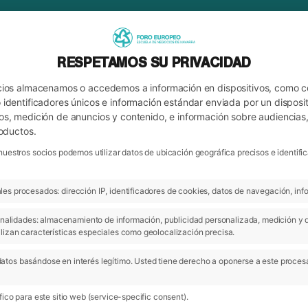
RESPETAMOS SU PRIVACIDAD
cios almacenamos o accedemos a información en dispositivos, como 
identificadores únicos e información estándar enviada por un disposit
os, medición de anuncios y contenido, e información sobre audiencias
roductos.
nuestros socios podemos utilizar datos de ubicación geográfica precisos e identi
es procesados: dirección IP, identificadores de cookies, datos de navegación, info
ARCHIVO
 finalidades: almacenamiento de información, publicidad personalizada, medición y 
lizan características especiales como geolocalización precisa.
atos basándose en interés legítimo. Usted tiene derecho a oponerse a este proces
20 Nov 2018
ico para este sitio web (service-specific consent).