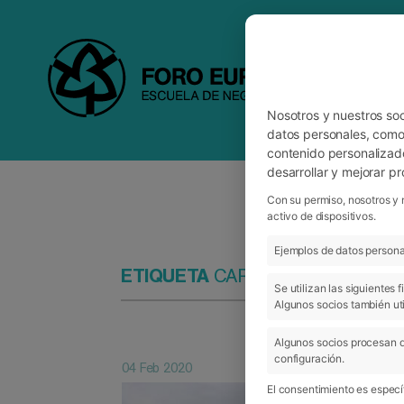
Nosotros y nuestros so
datos personales, como 
contenido personalizad
desarrollar y mejorar p
Con su permiso, nosotros y 
activo de dispositivos.
Ejemplos de datos personal
ETIQUETA
CARLOS MANGADO
Se utilizan las siguientes
Algunos socios también uti
Algunos socios procesan d
configuración.
04 Feb 2020
El consentimiento es específ