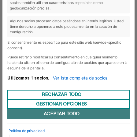
socios también utilizan características especiales como
18 May 2017
geolocalización precisa.
Algunos socios procesan datos basándose en interés legítimo. Usted
tiene derecho a oponerse a este procesamiento en la sección de
configuración.
El consentimiento es específico para este sitio web (service-specific
consent).
Puede retirar o modificar su consentimiento en cualquier momento
haciendo clic en el icono de configuración de cookies que aparece en la
esquina de la pantalla.
Ver lista completa de socios
Utilizamos 1 socios.
RECHAZAR TODO
GESTIONAR OPCIONES
Semana internacional con alma
ACEPTAR TODO
puertorriqueña
La semana internacional es ya toda una
tradición en Foro Europeo y, sin embargo, cada
Política de privacidad
año se vive diferente. El pasado lunes recibimos
|