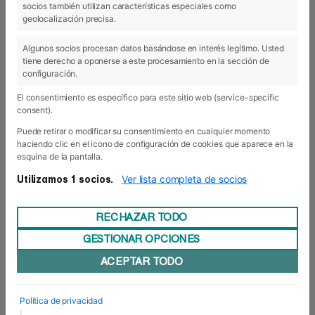
socios también utilizan características especiales como
geolocalización precisa.
23 Dic 2019
Algunos socios procesan datos basándose en interés legítimo. Usted
tiene derecho a oponerse a este procesamiento en la sección de
configuración.
El consentimiento es específico para este sitio web (service-specific
consent).
Puede retirar o modificar su consentimiento en cualquier momento
haciendo clic en el icono de configuración de cookies que aparece en la
esquina de la pantalla.
Ver lista completa de socios
Utilizamos 1 socios.
RECHAZAR TODO
GESTIONAR OPCIONES
ACEPTAR TODO
Abierta la convocatoria para
Erasmus+ 2019/20
Política de privacidad
Foro Europeo ha abierto la convocatoria del
|
programa ERASMUS+ para el curso 2020/2021