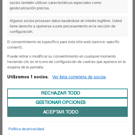
socios también utilizan características especiales como
geolocalización precisa.
19 Ene 2018
Algunos socios procesan datos basándose en interés legítimo. Usted
tiene derecho a oponerse a este procesamiento en la sección de
configuración.
El consentimiento es específico para este sitio web (service-specific
consent).
Puede retirar o modificar su consentimiento en cualquier momento
haciendo clic en el icono de configuración de cookies que aparece en la
esquina de la pantalla.
Ver lista completa de socios
Utilizamos 1 socios.
RECHAZAR TODO
GESTIONAR OPCIONES
ACEPTAR TODO
Convocatoria Erasmus+ 2017/18
Ya está en marcha la convocatoria 2017/18 para
Política de privacidad
la movilidad de estudiantes y el aprendizaje en el
|
extranjero dentro del marco del Programa