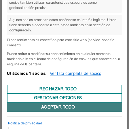
socios también utilizan características especiales como
17 Mar 2021
geolocalización precisa.
Algunos socios procesan datos basándose en interés legítimo. Usted
tiene derecho a oponerse a este procesamiento en la sección de
configuración.
El consentimiento es específico para este sitio web (service-specific
consent).
Puede retirar o modificar su consentimiento en cualquier momento
haciendo clic en el icono de configuración de cookies que aparece en la
esquina de la pantalla.
Ver lista completa de socios
Utilizamos 1 socios.
RECHAZAR TODO
GESTIONAR OPCIONES
I Concurso de Fotografía Digital
ACEPTAR TODO
Foro Europeo ha convocado el I CONCURSO DE
FOTOGRAFÍA DIGITAL dirigido a sus alumnos/as
de Grado Superior, tanto de las especialidades
Política de privacidad
de Empresa como Deporte. La temática de las
|