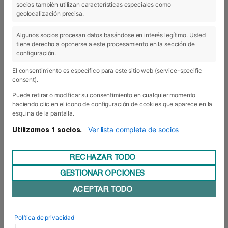
socios también utilizan características especiales como
29 Ago 2018
geolocalización precisa.
Algunos socios procesan datos basándose en interés legítimo. Usted
tiene derecho a oponerse a este procesamiento en la sección de
configuración.
El consentimiento es específico para este sitio web (service-specific
consent).
Puede retirar o modificar su consentimiento en cualquier momento
haciendo clic en el icono de configuración de cookies que aparece en la
esquina de la pantalla.
Ver lista completa de socios
Utilizamos 1 socios.
RECHAZAR TODO
GESTIONAR OPCIONES
Recordando la experiencia Erasmus+
ACEPTAR TODO
Pocas experiencias académicas, amén de las
Semanas de Empresa, reportan tanta
satisfacción a los alumnos como las prácticas
Política de privacidad
internacionales, enmarcadas dentro del
|