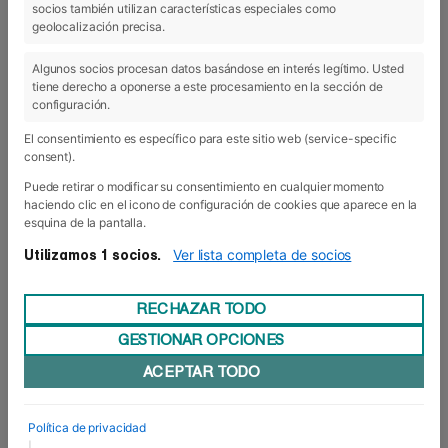
socios también utilizan características especiales como
09 Mar 2023
geolocalización precisa.
Algunos socios procesan datos basándose en interés legítimo. Usted
tiene derecho a oponerse a este procesamiento en la sección de
configuración.
El consentimiento es específico para este sitio web (service-specific
consent).
Puede retirar o modificar su consentimiento en cualquier momento
haciendo clic en el icono de configuración de cookies que aparece en la
esquina de la pantalla.
Ver lista completa de socios
Utilizamos 1 socios.
RECHAZAR TODO
GESTIONAR OPCIONES
Nueva jornada presencial de Puertas
ACEPTAR TODO
Abiertas en el centro
El pasado miércoles, 8 de marzo,la sede de Foro
Europeo acogió la primera ??????? ?? ???????
Política de privacidad
???????? para el próximo curso 2023/24.Fue una
|