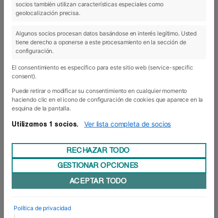
socios también utilizan características especiales como
04 Feb 2020
geolocalización precisa.
Algunos socios procesan datos basándose en interés legítimo. Usted
tiene derecho a oponerse a este procesamiento en la sección de
configuración.
El consentimiento es específico para este sitio web (service-specific
consent).
Puede retirar o modificar su consentimiento en cualquier momento
haciendo clic en el icono de configuración de cookies que aparece en la
esquina de la pantalla.
Ver lista completa de socios
Utilizamos 1 socios.
RECHAZAR TODO
GESTIONAR OPCIONES
Sempresa 2020: la empresa desde
ACEPTAR TODO
dentro
Enero siempre tiene un marcado sabor
empresarial. Si no, que se lo digan a las últimas
Política de privacidad
diecisiete promociones de los Grados que han
|