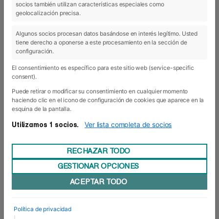
socios también utilizan características especiales como
geolocalización precisa.
21 Jun 2019
Algunos socios procesan datos basándose en interés legítimo. Usted
tiene derecho a oponerse a este procesamiento en la sección de
configuración.
El consentimiento es específico para este sitio web (service-specific
consent).
Puede retirar o modificar su consentimiento en cualquier momento
haciendo clic en el icono de configuración de cookies que aparece en la
esquina de la pantalla.
Ver lista completa de socios
Utilizamos 1 socios.
RECHAZAR TODO
GESTIONAR OPCIONES
ACEPTAR TODO
Acercando el emprendimiento al
colegio Luis Amigó
Política de privacidad
Emprender, emprender y volver a emprender. Con
|
esa máxima, el pasado 10 de junio nos