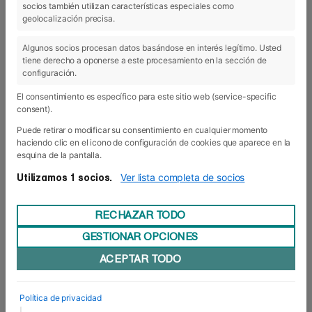
socios también utilizan características especiales como
19 Ene 2018
geolocalización precisa.
Algunos socios procesan datos basándose en interés legítimo. Usted
tiene derecho a oponerse a este procesamiento en la sección de
configuración.
El consentimiento es específico para este sitio web (service-specific
consent).
Puede retirar o modificar su consentimiento en cualquier momento
haciendo clic en el icono de configuración de cookies que aparece en la
esquina de la pantalla.
Ver lista completa de socios
Utilizamos 1 socios.
RECHAZAR TODO
GESTIONAR OPCIONES
Sesión con Jesús Zorrilla, dircom de
ACEPTAR TODO
VW Navarra
El gerente de Comunicación y Relaciones
Externas de Volkswagen Navarra, Jesús Zorrilla,
Política de privacidad
ha impartido esta semana una sesión a los
|