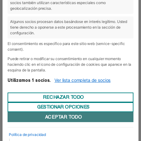
socios también utilizan características especiales como
03 May 2018
geolocalización precisa.
Algunos socios procesan datos basándose en interés legítimo. Usted
tiene derecho a oponerse a este procesamiento en la sección de
configuración.
El consentimiento es específico para este sitio web (service-specific
consent).
Puede retirar o modificar su consentimiento en cualquier momento
haciendo clic en el icono de configuración de cookies que aparece en la
esquina de la pantalla.
Ver lista completa de socios
Utilizamos 1 socios.
RECHAZAR TODO
GESTIONAR OPCIONES
Una plataforma muy social
ACEPTAR TODO
Cuando en 2014 el experto navarro en política
financiera José Moncada, decidió aparcar su
carrera en la Autoridad Europea de Mercados y
Política de privacidad
Valores (ESMA) de París, para dar forma a este
|