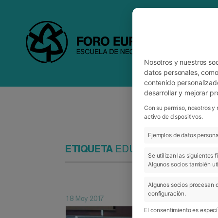
Nosotros y nuestros so
datos personales, como 
contenido personalizad
desarrollar y mejorar p
Con su permiso, nosotros y 
activo de dispositivos.
Ejemplos de datos personal
ETIQUETA
EDUARDO GOZALO
Se utilizan las siguientes
Algunos socios también uti
Algunos socios procesan d
configuración.
18 May 2017
El consentimiento es específ