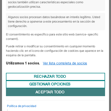
socios también utilizan características especiales como
21 Jun 2019
geolocalización precisa.
Algunos socios procesan datos basándose en interés legítimo. Usted
tiene derecho a oponerse a este procesamiento en la sección de
configuración.
El consentimiento es específico para este sitio web (service-specific
consent).
Puede retirar o modificar su consentimiento en cualquier momento
haciendo clic en el icono de configuración de cookies que aparece en la
esquina de la pantalla.
Ver lista completa de socios
Utilizamos 1 socios.
RECHAZAR TODO
GESTIONAR OPCIONES
Acercando el emprendimiento al
ACEPTAR TODO
colegio Luis Amigó
Emprender, emprender y volver a emprender. Con
esa máxima, el pasado 10 de junio nos
Política de privacidad
desplazamos hasta el colegio Luis Amigó de
|