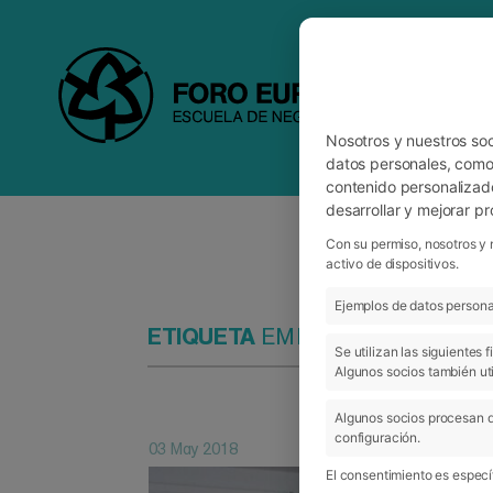
Nosotros y nuestros so
datos personales, como 
contenido personalizad
desarrollar y mejorar p
Con su permiso, nosotros y 
activo de dispositivos.
Ejemplos de datos personal
ETIQUETA
EMPRENDIMIENTO S
Se utilizan las siguientes
Algunos socios también uti
Algunos socios procesan d
configuración.
03 May 2018
El consentimiento es específ