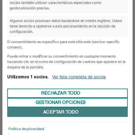
socios también utilizan características especiales como
03 May 2019
geolocalización precisa.
Algunos socios procesan datos basándose en interés legítimo. Usted
tiene derecho a oponerse a este procesamiento en la sección de
configuración.
El consentimiento es específico para este sitio web (service-specific
consent).
Puede retirar o modificar su consentimiento en cualquier momento
haciendo clic en el icono de configuración de cookies que aparece en la
esquina de la pantalla.
Ver lista completa de socios
Utilizamos 1 socios.
RECHAZAR TODO
GESTIONAR OPCIONES
Rojillos por un día
ACEPTAR TODO
Los alumnos del Grado de Deporte han visitado
esta semana las instalaciones de El Sadar de la
mano del veterano Lucrecio Luquin, “Lucre”, y del
Política de privacidad
ex míster del primer equipo, José Manuel Mateo,
|