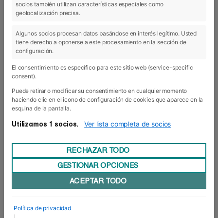
socios también utilizan características especiales como
03 Jul 2018
geolocalización precisa.
Algunos socios procesan datos basándose en interés legítimo. Usted
tiene derecho a oponerse a este procesamiento en la sección de
configuración.
El consentimiento es específico para este sitio web (service-specific
consent).
Puede retirar o modificar su consentimiento en cualquier momento
haciendo clic en el icono de configuración de cookies que aparece en la
esquina de la pantalla.
Ver lista completa de socios
Utilizamos 1 socios.
RECHAZAR TODO
GESTIONAR OPCIONES
“Desnortados” pero profesionales con
ACEPTAR TODO
creces
Ahora sí, ya huele a fin de curso... El pasado
viernes 29 de junio tuvo lugar la ceremonia de
Política de privacidad
Graduación de los Grados Superiores de
|