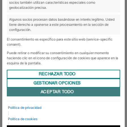
socios también utilizan características especiales como
24 Nov 2015
geolocalización precisa.
Algunos socios procesan datos basándose en interés legítimo. Usted
tiene derecho a oponerse a este procesamiento en la sección de
configuración.
El consentimiento es específico para este sitio web (service-specific
consent).
Puede retirar o modificar su consentimiento en cualquier momento
haciendo clic en el icono de configuración de cookies que aparece en la
esquina de la pantalla.
Ver lista completa de socios
Utilizamos 1 socios.
RECHAZAR TODO
Las prácticas de Brighton cada vez
más cerca…
GESTIONAR OPCIONES
ACEPTAR TODO
Los alumnos de 3º de los Grados de Marketing y
Finanzas y de Asistencia Internacional de
Dirección de la Escuela de Negocios de
Navarra han iniciado hoy sus entrevistas
Política de privacidad
con Jeanette Felton, Managing Director de la
|
empresa Stages de Brighton (Inglaterra),
Política de cookies
encargada de la gestión de las ...
|