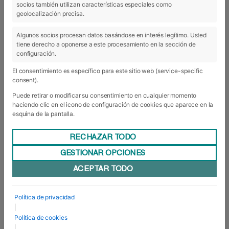
socios también utilizan características especiales como
geolocalización precisa.
28 Abr 2021
Algunos socios procesan datos basándose en interés legítimo. Usted
tiene derecho a oponerse a este procesamiento en la sección de
configuración.
El consentimiento es específico para este sitio web (service-specific
consent).
Puede retirar o modificar su consentimiento en cualquier momento
haciendo clic en el icono de configuración de cookies que aparece en la
esquina de la pantalla.
Ver lista completa de socios
Utilizamos 1 socios.
RECHAZAR TODO
Sesión Informativa virtual para el
curso 2021/22
GESTIONAR OPCIONES
ACEPTAR TODO
El curso que viene está a la vuelta de la esquina.
O del verano, si se prefiere. Y con él, llegará una
nueva etapa académica para numerosos jóvenes
que estos meses previos se debaten entre unos
Política de privacidad
estudios u otros, una rama u otra. Precisamente
|
para orientar y ayudar a los alumnos en la
Política de cookies
elección ...
|