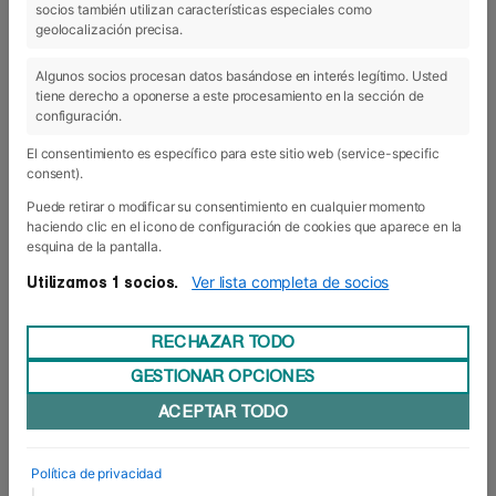
socios también utilizan características especiales como
09 Dic 2016
geolocalización precisa.
Algunos socios procesan datos basándose en interés legítimo. Usted
tiene derecho a oponerse a este procesamiento en la sección de
configuración.
El consentimiento es específico para este sitio web (service-specific
consent).
Puede retirar o modificar su consentimiento en cualquier momento
haciendo clic en el icono de configuración de cookies que aparece en la
esquina de la pantalla.
Ver lista completa de socios
Utilizamos 1 socios.
RECHAZAR TODO
GESTIONAR OPCIONES
Foro Europeo y Mutua Universal firman
ACEPTAR TODO
un acuerdo de colaboración
Foro Europeo Escuela de Negocios de Navarra y
Mutua Universal, mutua colaboradora con la
Política de privacidad
Seguridad Social nº 10, han firmado un acuerdo
|