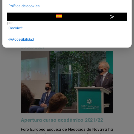
Grados Superiores en el área de la empresa y el
Política de cookies
deporte. En esta ocasión con una importante
|
novedad, además, ya que por primera vez hemos
Desarrollado
▼
recibido a los nuevos ...
por
Cookie21
VER MÁS
|
Accesibilidad
28 Sep 2021
Apertura curso académico 2021/22
Foro Europeo Escuela de Negocios de Navarra ha