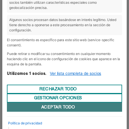
socios también utilizan características especiales como
geolocalización precisa.
08 Sep 2022
Algunos socios procesan datos basándose en interés legítimo. Usted
tiene derecho a oponerse a este procesamiento en la sección de
configuración.
El consentimiento es específico para este sitio web (service-specific
consent).
Puede retirar o modificar su consentimiento en cualquier momento
haciendo clic en el icono de configuración de cookies que aparece en la
esquina de la pantalla.
Ver lista completa de socios
Utilizamos 1 socios.
RECHAZAR TODO
GESTIONAR OPCIONES
ACEPTAR TODO
Apertura curso académico 2022/23
Foro Europeo Escuela de Negocios de Navarra ha
Política de privacidad
celebrado esta semana su tradicional acto de
|
apertura del curso académico 2022/23 de los