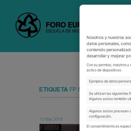
Nosotros y nuestros so
datos personales, como 
contenido personalizad
desarrollar y mejorar p
Con su permiso, nosotros y 
activo de dispositivos.
Ejemplos de datos personal
ETIQUETA
FP MARÍA INMACULA
Se utilizan las siguientes
Algunos socios también uti
Algunos socios procesan d
configuración.
13 Mar 2018
El consentimiento es específ