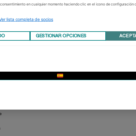
u consentimiento en cualquier momento haciendo clic en el icono de configuración
Ver lista completa de socios
DO
GESTIONAR OPCIONES
ACEPT
▼
e
,
s