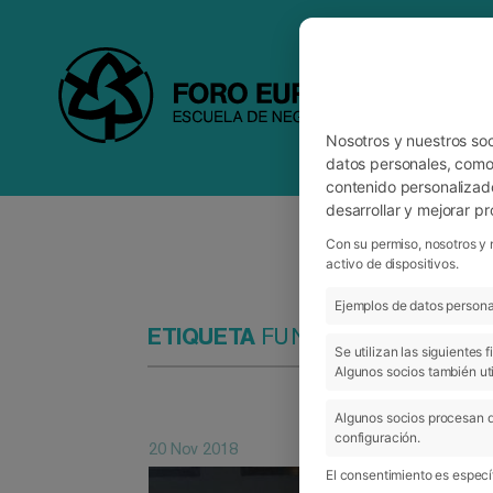
Nosotros y nuestros so
datos personales, como 
contenido personalizad
desarrollar y mejorar p
Con su permiso, nosotros y 
activo de dispositivos.
Ejemplos de datos personal
ETIQUETA
FUNDACIÓN MIGUEL 
Se utilizan las siguientes
Algunos socios también uti
Algunos socios procesan d
configuración.
20 Nov 2018
El consentimiento es específ