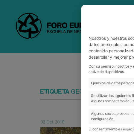
Nosotros y nuestros so
datos personales, como 
contenido personalizad
desarrollar y mejorar p
Con su permiso, nosotros y 
activo de dispositivos.
Ejemplos de datos personal
ETIQUETA
GEOCHACHING
Se utilizan las siguientes
Algunos socios también uti
Algunos socios procesan d
configuración.
02 Oct 2018
El consentimiento es específ