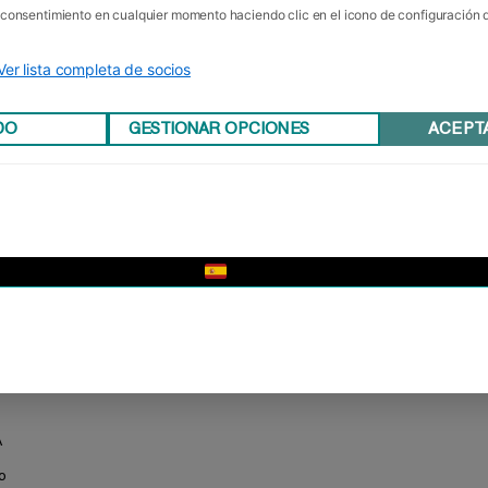
u consentimiento en cualquier momento haciendo clic en el icono de configuración
Ver lista completa de socios
DO
GESTIONAR OPCIONES
ACEPT
▼
s
A
o