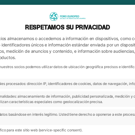
RESPETAMOS SU PRIVACIDAD
cios almacenamos o accedemos a información en dispositivos, como 
identificadores únicos e información estándar enviada por un disposit
os, medición de anuncios y contenido, e información sobre audiencias
roductos.
nuestros socios podemos utilizar datos de ubicación geográfica precisos e identi
es procesados: dirección IP, identificadores de cookies, datos de navegación, info
ARCHIVO
MAS DE INFORMACIÓN
 finalidades: almacenamiento de información, publicidad personalizada, medición y 
lizan características especiales como geolocalización precisa.
atos basándose en interés legítimo. Usted tiene derecho a oponerse a este proces
17 May 2018
ico para este sitio web (service-specific consent).