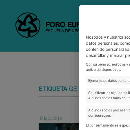
Nosotros y nuestros so
datos personales, como 
contenido personalizad
desarrollar y mejorar p
Con su permiso, nosotros y 
activo de dispositivos.
Ejemplos de datos personal
ETIQUETA
GERENCIA DE SISTE
Se utilizan las siguientes
Algunos socios también uti
Algunos socios procesan d
configuración.
17 May 2019
El consentimiento es específ