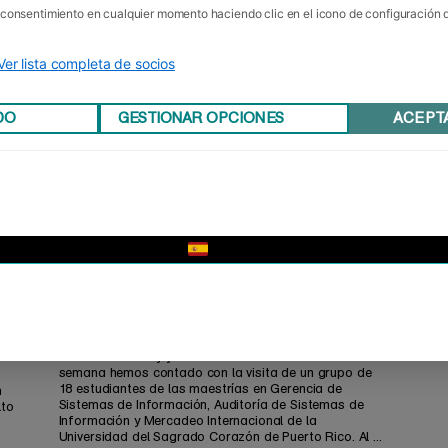
u consentimiento en cualquier momento haciendo clic en el icono de configuración
Ver lista completa de socios
DO
GESTIONAR OPCIONES
ACEPT
▼
Más Puerto Rico, por favor
Se acaban de ir y ya los echamos de menos. Esta
semana hemos contado con la visita de un grupo de
18 estudiantes de las maestrías en Gerencia de
n
Sistemas de Información, Auditoría de Sistemas de
lto
Información y Mercadeo Internacional de la
a
Universidad del Sagrado Corazón de Puerto Rico. Al ...