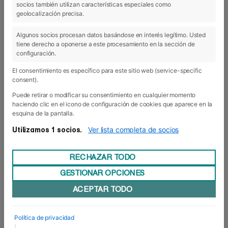
socios también utilizan características especiales como
19 Dic 2019
geolocalización precisa.
Algunos socios procesan datos basándose en interés legítimo. Usted
tiene derecho a oponerse a este procesamiento en la sección de
configuración.
El consentimiento es específico para este sitio web (service-specific
consent).
Puede retirar o modificar su consentimiento en cualquier momento
haciendo clic en el icono de configuración de cookies que aparece en la
esquina de la pantalla.
Ver lista completa de socios
Utilizamos 1 socios.
RECHAZAR TODO
GESTIONAR OPCIONES
Turismo experiencial
ACEPTAR TODO
El grupo de alumnas del Grado de Turismo ha
vivido un trimestre de lo más atareado,
turísticamente hablando. Entre las sesiones más
Política de privacidad
experienciales del primer trimestre del curso,
|