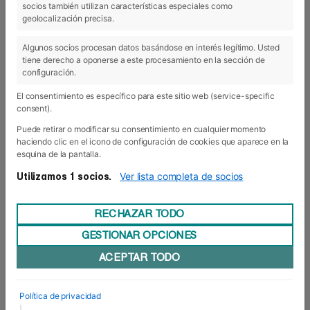
socios también utilizan características especiales como
geolocalización precisa.
29 Jun 2016
Algunos socios procesan datos basándose en interés legítimo. Usted
tiene derecho a oponerse a este procesamiento en la sección de
configuración.
El consentimiento es específico para este sitio web (service-specific
consent).
Puede retirar o modificar su consentimiento en cualquier momento
haciendo clic en el icono de configuración de cookies que aparece en la
esquina de la pantalla.
Ver lista completa de socios
Utilizamos 1 socios.
RECHAZAR TODO
GESTIONAR OPCIONES
ACEPTAR TODO
Graduación de los alumnos de Grado
Desde el pasado viernes 24 de junio, el mercado
Política de privacidad
laboral cuenta con dieciocho profesionales más
|
en las especialidades de Asistencia