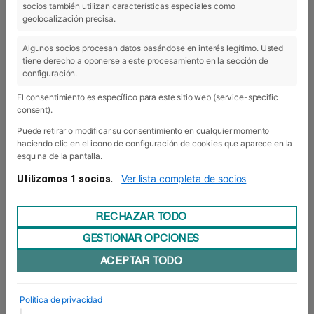
socios también utilizan características especiales como
03 Jul 2018
geolocalización precisa.
Algunos socios procesan datos basándose en interés legítimo. Usted
tiene derecho a oponerse a este procesamiento en la sección de
configuración.
El consentimiento es específico para este sitio web (service-specific
consent).
Puede retirar o modificar su consentimiento en cualquier momento
haciendo clic en el icono de configuración de cookies que aparece en la
esquina de la pantalla.
Ver lista completa de socios
Utilizamos 1 socios.
RECHAZAR TODO
GESTIONAR OPCIONES
“Desnortados” pero profesionales con
ACEPTAR TODO
creces
Ahora sí, ya huele a fin de curso... El pasado
viernes 29 de junio tuvo lugar la ceremonia de
Política de privacidad
Graduación de los Grados Superiores de
|