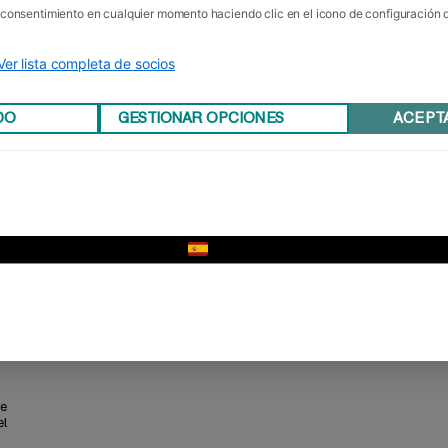
u consentimiento en cualquier momento haciendo clic en el icono de configuración
Ver lista completa de socios
DO
GESTIONAR OPCIONES
ACEPT
▼
do
de
el