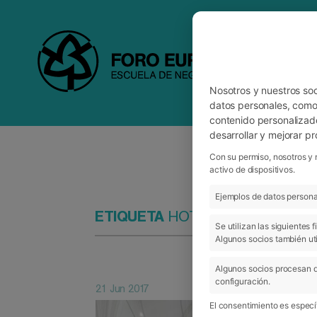
Nosotros y nuestros so
datos personales, como 
contenido personalizad
desarrollar y mejorar p
Con su permiso, nosotros y 
activo de dispositivos.
Ejemplos de datos personal
ETIQUETA
HOTEL PAMPLONA C
Se utilizan las siguientes
Algunos socios también uti
Algunos socios procesan d
configuración.
21 Jun 2017
El consentimiento es específ