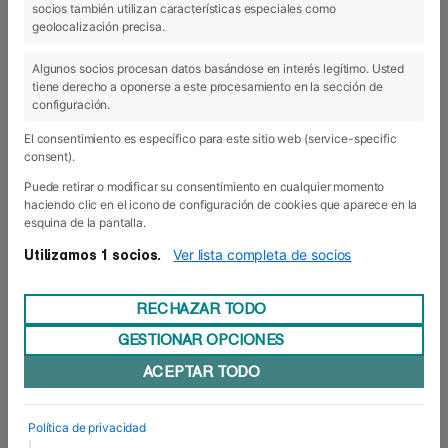
socios también utilizan características especiales como
21 Jun 2019
geolocalización precisa.
Algunos socios procesan datos basándose en interés legítimo. Usted
tiene derecho a oponerse a este procesamiento en la sección de
configuración.
El consentimiento es específico para este sitio web (service-specific
consent).
Puede retirar o modificar su consentimiento en cualquier momento
haciendo clic en el icono de configuración de cookies que aparece en la
esquina de la pantalla.
Ver lista completa de socios
Utilizamos 1 socios.
RECHAZAR TODO
GESTIONAR OPCIONES
Acercando el emprendimiento al
ACEPTAR TODO
colegio Luis Amigó
Emprender, emprender y volver a emprender. Con
esa máxima, el pasado 10 de junio nos
Política de privacidad
desplazamos hasta el colegio Luis Amigó de
|