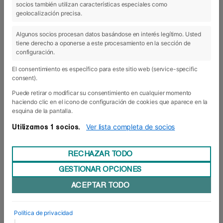
socios también utilizan características especiales como
geolocalización precisa.
06 Jun 2019
Algunos socios procesan datos basándose en interés legítimo. Usted
tiene derecho a oponerse a este procesamiento en la sección de
configuración.
El consentimiento es específico para este sitio web (service-specific
consent).
Puede retirar o modificar su consentimiento en cualquier momento
haciendo clic en el icono de configuración de cookies que aparece en la
esquina de la pantalla.
Ver lista completa de socios
Utilizamos 1 socios.
RECHAZAR TODO
GESTIONAR OPCIONES
ACEPTAR TODO
Prevención del acoso en el deporte
Este mes de junio Foro Europeo ha acogido una
Política de privacidad
sesión sobre la prevención del acoso en el
|
deporte impartida por el orientador, Patxi