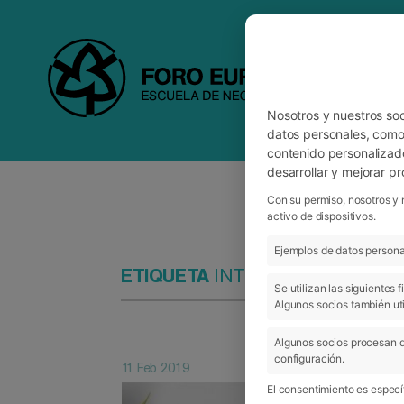
Nosotros y nuestros so
datos personales, como 
contenido personalizad
desarrollar y mejorar p
Con su permiso, nosotros y 
activo de dispositivos.
Ejemplos de datos personal
ETIQUETA
INTERNACIONALIZAC
Se utilizan las siguientes
Algunos socios también uti
Algunos socios procesan d
configuración.
11 Feb 2019
El consentimiento es específ