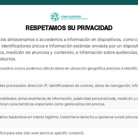
RESPETAMOS SU PRIVACIDAD
cios almacenamos o accedemos a información en dispositivos, como 
identificadores únicos e información estándar enviada por un disposit
os, medición de anuncios y contenido, e información sobre audiencias
roductos.
nuestros socios podemos utilizar datos de ubicación geográfica precisos e identi
es procesados: dirección IP, identificadores de cookies, datos de navegación, info
ARCHIVO
IÓN DE NEGOCIOS
 finalidades: almacenamiento de información, publicidad personalizada, medición y 
lizan características especiales como geolocalización precisa.
atos basándose en interés legítimo. Usted tiene derecho a oponerse a este proces
ico para este sitio web (service-specific consent).