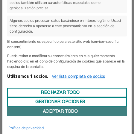
socios también utilizan características especiales como
03 May 2018
geolocalización precisa.
Algunos socios procesan datos basándose en interés legítimo. Usted
tiene derecho a oponerse a este procesamiento en la sección de
configuración.
El consentimiento es específico para este sitio web (service-specific
consent).
Puede retirar o modificar su consentimiento en cualquier momento
haciendo clic en el icono de configuración de cookies que aparece en la
esquina de la pantalla.
Ver lista completa de socios
Utilizamos 1 socios.
RECHAZAR TODO
GESTIONAR OPCIONES
Una plataforma muy social
ACEPTAR TODO
Cuando en 2014 el experto navarro en política
financiera José Moncada, decidió aparcar su
carrera en la Autoridad Europea de Mercados y
Política de privacidad
Valores (ESMA) de París, para dar forma a este
|