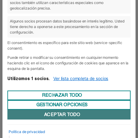
socios también utilizan características especiales como
24 Jun 2019
geolocalización precisa.
Algunos socios procesan datos basándose en interés legítimo. Usted
tiene derecho a oponerse a este procesamiento en la sección de
configuración.
El consentimiento es específico para este sitio web (service-specific
consent).
Puede retirar o modificar su consentimiento en cualquier momento
haciendo clic en el icono de configuración de cookies que aparece en la
esquina de la pantalla.
Ver lista completa de socios
Utilizamos 1 socios.
RECHAZAR TODO
GESTIONAR OPCIONES
Puesta de largo para la Graduación de
ACEPTAR TODO
Posgrado
Foro Europeo Escuela de Negocios de Navarra
celebró el pasado viernes la ceremonia de
Política de privacidad
Graduación de los Programas de Posgrado
|