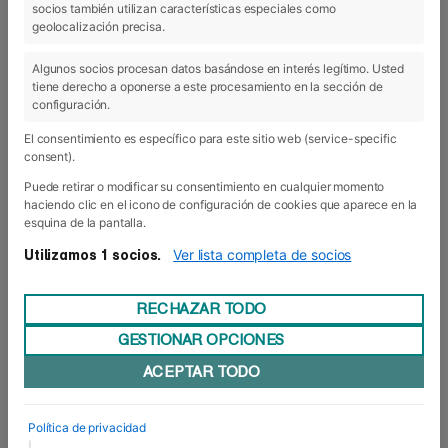
socios también utilizan características especiales como
13 Mar 2018
geolocalización precisa.
Algunos socios procesan datos basándose en interés legítimo. Usted
tiene derecho a oponerse a este procesamiento en la sección de
configuración.
El consentimiento es específico para este sitio web (service-specific
consent).
Puede retirar o modificar su consentimiento en cualquier momento
haciendo clic en el icono de configuración de cookies que aparece en la
esquina de la pantalla.
Ver lista completa de socios
Utilizamos 1 socios.
RECHAZAR TODO
GESTIONAR OPCIONES
Foro Europeo en el Salón del
ACEPTAR TODO
Estudiante
Foro Europeo Escuela de Negocios de Navarra ha
participado recientemente en el Salón del
Política de privacidad
Estudiante y el Empleo organizado en Baluarte.
|