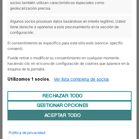
socios también utilizan características especiales como
19 Dic 2019
geolocalización precisa.
Algunos socios procesan datos basándose en interés legítimo. Usted
tiene derecho a oponerse a este procesamiento en la sección de
configuración.
El consentimiento es específico para este sitio web (service-specific
consent).
Puede retirar o modificar su consentimiento en cualquier momento
haciendo clic en el icono de configuración de cookies que aparece en la
esquina de la pantalla.
Ver lista completa de socios
Utilizamos 1 socios.
RECHAZAR TODO
GESTIONAR OPCIONES
Turismo experiencial
ACEPTAR TODO
El grupo de alumnas del Grado de Turismo ha
vivido un trimestre de lo más atareado,
turísticamente hablando. Entre las sesiones más
Política de privacidad
experienciales del primer trimestre del curso,
|