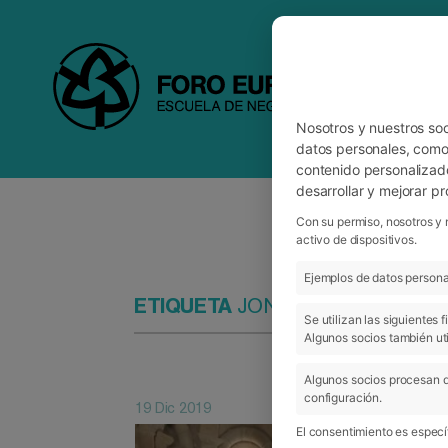
Nosotros y nuestros so
datos personales, como 
contenido personalizad
desarrollar y mejorar p
Con su permiso, nosotros y 
activo de dispositivos.
Ejemplos de datos personal
ETIQUETA
JON MARISCAL
Se utilizan las siguientes
Algunos socios también uti
Algunos socios procesan d
configuración.
19 Dic 2019
El consentimiento es específ