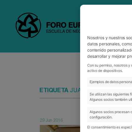
Nosotros y nuestros so
datos personales, como 
contenido personalizad
desarrollar y mejorar p
Con su permiso, nosotros y 
activo de dispositivos.
Ejemplos de datos personal
ETIQUETA
JUAN RAMÓN ELORZ
Se utilizan las siguientes
Algunos socios también uti
Algunos socios procesan d
configuración.
29 Jun 2016
El consentimiento es específ