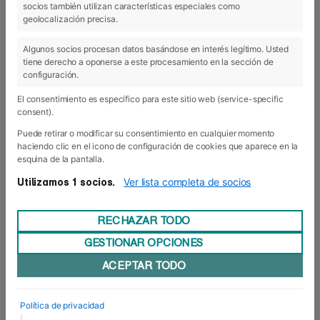
socios también utilizan características especiales como
03 May 2019
geolocalización precisa.
Algunos socios procesan datos basándose en interés legítimo. Usted
tiene derecho a oponerse a este procesamiento en la sección de
configuración.
El consentimiento es específico para este sitio web (service-specific
consent).
Puede retirar o modificar su consentimiento en cualquier momento
haciendo clic en el icono de configuración de cookies que aparece en la
esquina de la pantalla.
Ver lista completa de socios
Utilizamos 1 socios.
RECHAZAR TODO
GESTIONAR OPCIONES
Rojillos por un día
ACEPTAR TODO
Los alumnos del Grado de Deporte han visitado
esta semana las instalaciones de El Sadar de la
mano del veterano Lucrecio Luquin, “Lucre”, y del
Política de privacidad
ex míster del primer equipo, José Manuel Mateo,
|