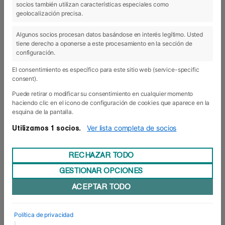
socios también utilizan características especiales como
06 Feb 2018
geolocalización precisa.
Algunos socios procesan datos basándose en interés legítimo. Usted
tiene derecho a oponerse a este procesamiento en la sección de
configuración.
El consentimiento es específico para este sitio web (service-specific
consent).
Puede retirar o modificar su consentimiento en cualquier momento
haciendo clic en el icono de configuración de cookies que aparece en la
esquina de la pantalla.
Ver lista completa de socios
Utilizamos 1 socios.
RECHAZAR TODO
GESTIONAR OPCIONES
Una sempresa para repetir
ACEPTAR TODO
Llegó 2018 y con él la XVI edición de la Semana
de Empresa (conocida popularmente como
sempresa) con sus visitas, sus ponencias, sus
Política de privacidad
empresarios y directivos, sus emprendedores, su
|