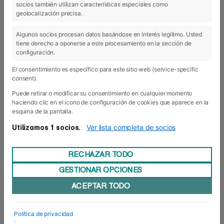
socios también utilizan características especiales como
11 May 2018
geolocalización precisa.
Algunos socios procesan datos basándose en interés legítimo. Usted
tiene derecho a oponerse a este procesamiento en la sección de
configuración.
El consentimiento es específico para este sitio web (service-specific
consent).
Puede retirar o modificar su consentimiento en cualquier momento
haciendo clic en el icono de configuración de cookies que aparece en la
esquina de la pantalla.
Ver lista completa de socios
Utilizamos 1 socios.
RECHAZAR TODO
GESTIONAR OPCIONES
DFE mayo: noticias de actualidad
ACEPTAR TODO
¡La edición de mayo de Diario de Foro Europeo ya
está disponible! En este número os contamos
nuestra participación en la campaña solidaria
Política de privacidad
"Danos la lata" promovida por el Hospital de San
|