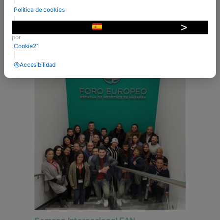
universidad ...
Política de cookies
|
VER MÁS
Desarrollado
▼
por
Cookie21
01 Feb 2019
|
Accesibilidad