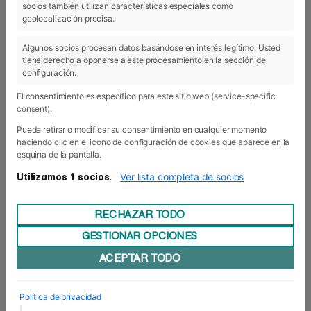
socios también utilizan características especiales como
21 Jun 2019
geolocalización precisa.
Algunos socios procesan datos basándose en interés legítimo. Usted
tiene derecho a oponerse a este procesamiento en la sección de
configuración.
El consentimiento es específico para este sitio web (service-specific
consent).
Puede retirar o modificar su consentimiento en cualquier momento
haciendo clic en el icono de configuración de cookies que aparece en la
esquina de la pantalla.
Ver lista completa de socios
Utilizamos 1 socios.
RECHAZAR TODO
Una semana con énfasis en salud
GESTIONAR OPCIONES
Veintiún alumnos de MBA con énfasis en Salud
ACEPTAR TODO
de la Universidad EAN (Colombia), han asistido a
mediados de este mes de junio a una semana
internacional en Foro Europeo Escuela de
Política de privacidad
Negocios de Navarra, gracias al convenio de
colaboración vigente entre el centro y la
|