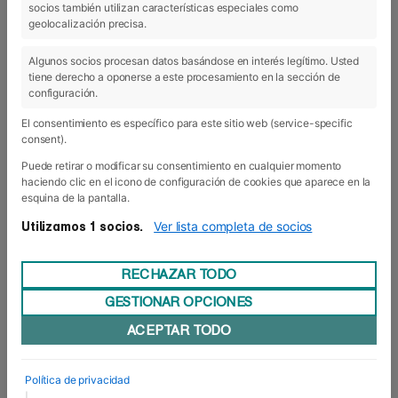
socios también utilizan características especiales como
19 Dic 2019
geolocalización precisa.
Algunos socios procesan datos basándose en interés legítimo. Usted
tiene derecho a oponerse a este procesamiento en la sección de
configuración.
El consentimiento es específico para este sitio web (service-specific
consent).
Puede retirar o modificar su consentimiento en cualquier momento
haciendo clic en el icono de configuración de cookies que aparece en la
esquina de la pantalla.
Ver lista completa de socios
Utilizamos 1 socios.
RECHAZAR TODO
GESTIONAR OPCIONES
Madrid sigue dando mucho de sí
ACEPTAR TODO
Los días 27, 28 y 29 de noviembre, el último curso
de los Grados de Empresa ha vivido -por fin- el
viaje empresarial a Madrid que tanta
Política de privacidad
expectación genera entre el alumnado. La
|