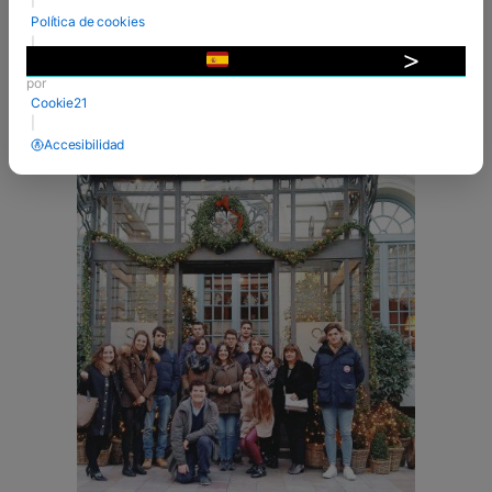
primera parada fue el restaurante Yakitoro de la
Política de cookies
calle Reina, propiedad del televisivo chef,
|
Alberto Chicote. ...
Desarrollado
▼
por
VER MÁS
Cookie21
|
Accesibilidad
14 Dic 2017